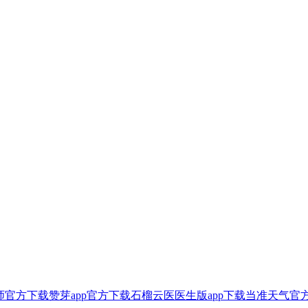
师官方下载
赞芽app官方下载
石榴云医医生版app下载
当准天气官