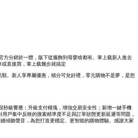
官方分銷於一體，版下從服飾到母嬰啥都有。掌上载新人進去
車或直接買，掌上载幾步就搞定
品類。新人享專屬優惠，積分可兌好禮，零元購物不是夢，是您
，實現秒級響應；升級支付模塊，增強交易安全性；新增一鍵手機
對用戶集中反映的搜索精準度不足與訂單狀態更新延遲等問題，
持續傾聽聲音，為您打造更穩定、更智能的購物體驗。感謝大家