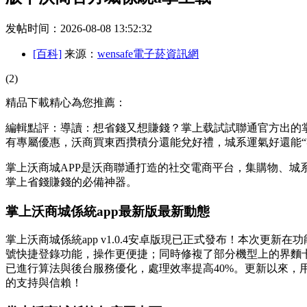
发帖时间：2026-08-08 13:52:32
[百科]
来源：
wensafe電子菸資訊網
(2)
精品下載精心為您推薦：
編輯點評：導讀：想省錢又想賺錢？掌上载試試聯通官方出的掌上沃
有專屬優惠，沃商買東西攢積分還能兌好禮，城系運氣好還能“
掌上沃商城APP是沃商聯通打造的社交電商平台，集購物、
掌上省錢賺錢的必備神器。
掌上沃商城係統app最新版最新動態
掌上沃商城係統app v1.0.4安卓版現已正式發布！本次
號快捷登錄功能，操作更便捷；同時修複了部分機型上的界麵
已進行算法與後台服務優化，處理效率提高40%。更新以來，
的支持與信賴！