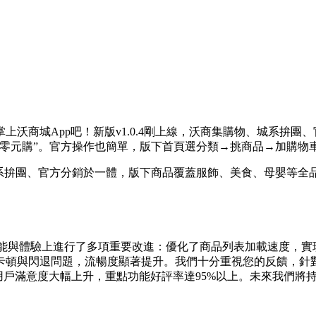
商城App吧！新版v1.0.4剛上線，沃商集購物、城系
拚團、
零元購”。官方
操作也簡單，版下首頁選分類→挑商品→加購物
城系拚團、官方分銷於一體，版下商品覆蓋服飾、美食、母嬰等全
更新在功能與體驗上進行了多項重要改進：優化了商品列表加載速度
卡頓與閃退問題，流暢度顯著提升。我們十分重視您的反饋，針
用戶滿意度大幅上升，重點功能好評率達95%以上。未來我們將