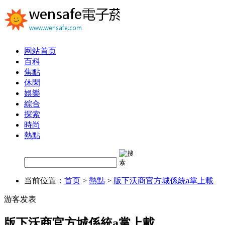
网站首页
百科
焦點
休閑
娛樂
綜合
探索
時尚
熱點
当前位置：
首页
>
熱點
>
版下沃商官方城係統a掌上載
游客发表
版下沃商官方城係統a掌上載