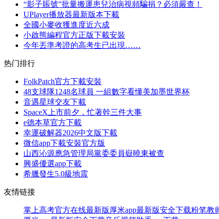
“影子賬號”批量搬運患兒治病視頻騙捐？必須嚴查！
UPlayer播放器最新版本下載
全國小麥收獲進度近六成
小啟熊編程官方正版下載安裝
今年丟準考證的高考生已出現……
热门排行
FolkPatch官方下載安裝
48支球隊1248名球員 一組數字看懂美加墨世界杯
音遇星球交友下載
SpaceX上市前夕，忙著幹三件大事
e德本草官方下載
幸運破解器2026中文版下載
微信app下載安裝官方版
山西沁源應急管理局黨委委員嶽曉東被查
興盛優選app下載
希臘發生5.0級地震
友情链接
掌上高考官方在线最新版
厚米app最新版安全下载
粉笔教