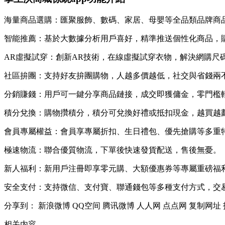
海量商品選購：匯聚服飾、數碼、家居、母嬰等全品類品牌商
智能推薦：基於大數據分析用戶喜好，精準推送個性化商品，
AR虛擬試穿：創新AR技術，在線虛擬試穿衣物，解決網購尺
社區拚團：支持好友拚團購物，人越多價越低，社交與省錢兩
分銷賺錢：用戶可一鍵分享商品鏈接，成交即獲傭金，零門檻
積分兌換：購物攢積分，積分可兌換好禮或抵扣現金，越買越
會員專屬權益：會員享專屬折扣、生日禮包、優先搶購等多重
極速物流：聯合優質物流，下單後快速發貨配送，售後無憂。
新人福利：新用戶注冊即享零元購、大額優惠券等專屬重磅福
安全支付：支持微信、支付寶、聯通錢包等多種支付方式，交
分享到：
新浪微博
QQ空间
腾讯微博
人人网
点点网
复制网址
相关内容