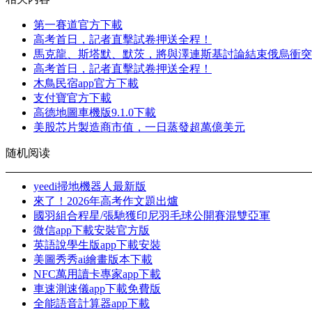
第一賽道官方下載
高考首日，記者直擊試卷押送全程！
馬克龍、斯塔默、默茨，將與澤連斯基討論結束俄烏衝突
高考首日，記者直擊試卷押送全程！
木鳥民宿app官方下載
支付寶官方下載
高德地圖車機版9.1.0下載
美股芯片製造商市值，一日蒸發超萬億美元
随机阅读
yeedi掃地機器人最新版
來了！2026年高考作文題出爐
國羽組合程星/張馳獲印尼羽毛球公開賽混雙亞軍
微信app下載安裝官方版
英語說學生版app下載安裝
美圖秀秀ai繪畫版本下載
NFC萬用讀卡專家app下載
車速測速儀app下載免費版
全能語音計算器app下載